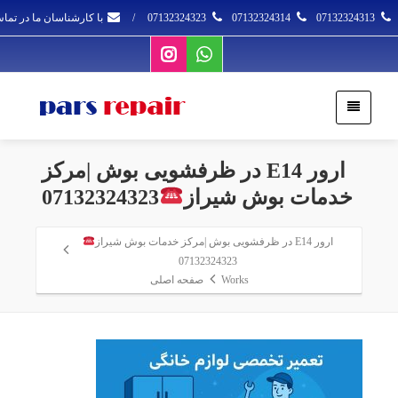
07132324313
07132324314
07132324323
/
با کارشناسان ما در تما
ارور E14 در ظرفشویی بوش |مرکز
خدمات بوش شیراز
07132324323
ارور E14 در ظرفشویی بوش |مرکز خدمات بوش شیراز
07132324323
Works
صفحه اصلی