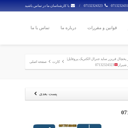
07132324323
/
با کارشناسان ما در تماس باشید
قوانین و مقررات
درباره ما
تماس با ما
{error hrs}در یخچال فریزر ساید جنرال الکتریک پروفایل|
کارت
صفحه اصلی
 شیراز
07132324323
پست بعدی
07