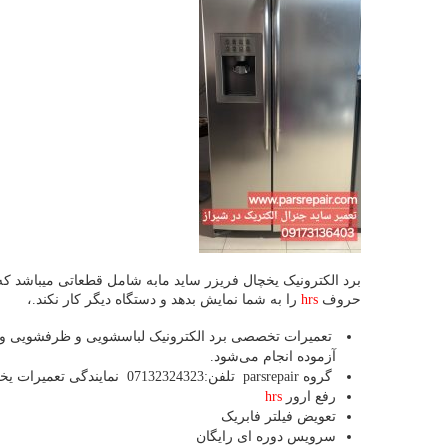
برد الکترونیک یخچال فریزر ساید مابه شامل قطعاتی میباشد 
حروف
hrs
را به شما نمایش بدهد و دستگاه دیگر کار نکند.،
تعمیرات تخصصی برد الکترونیک لباسشویی و ظرفشویی و یخچا
آزموده انجام می‌شود.
گروه parsrepair تلفن:07132324323 نمایندگی تعمیرات یخچال فریزر ساید بای ساید مابه mabe در شیراز
رفع ارور
hrs
تعویض فیلتر فابریک
سرویس دوره ای رایگان