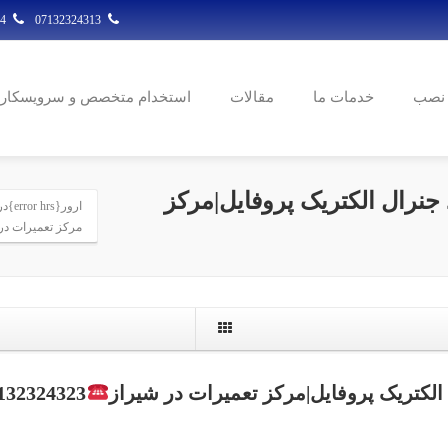
07132324314
07132324313
 نصب
خدمات ما
مقالات
استخدام متخصص و سرویسکار
زر ساید جنرال الکتریک پروفایل|مرکز
ارور
مرکز تعمیرات در
132324323