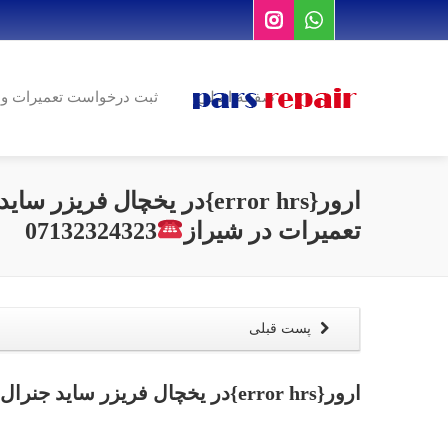
صفحه اصلی
ثبت درخواست تعمیرات و
ارور{error hrs}در یخچال فری
تعمیرات در شیراز
07132324323
پست قبلی
ارور{error hrs}در یخچال فریزر ساید جنرال الکتریک پروفایل|مرکز تعمیرات در شیراز