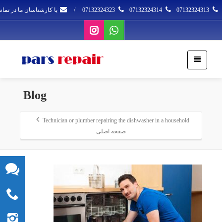
07132324313
07132324314
07132324323
/
با کارشناسان ما در تما
Blog
Technician or plumber repairing the dishwasher in a household
صفحه اصلی