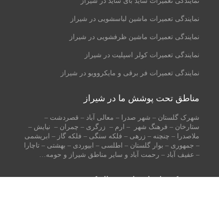
نمایندگی تعمیرات ساید بای ساید در شیراز
نمایندگی تعمیرات ماشین لباسشویی در شیراز
نمایندگی تعمیرات ماشین ظرفشویی در شیراز
نمایندگی تعمیرات کولر اسپلیت در شیراز
نمایندگی تعمیرات فر برقی و مایکروویو در شیراز
مناطق تحت پوشش ما در شیراز
شهرک گلستان – شهر صدرا – معالی آباد – قصردشت –
ستارخان – فرهنگ شهر – ارم – زرگری – چمران – نیایش –
ملاصدرا – چنچنه – زرهی – فلکه سنگی – فلکه گاز – ابریشمی
– جمهوری – بوار گلستان – اطلسی – ابیوردی – بهشتی – تاچارا
– عفیف آباد – رحمت آباد و سایر مناطق شیراز و حومه…
در شبکه های اجتماعی دنبال کنید