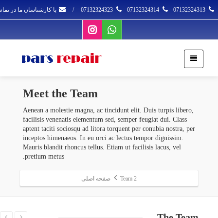
07132324313
07132324314
07132324323
/
با کارشناسان ما در تما
Meet
the Team
Aenean a molestie magna, ac tincidunt elit. Duis turpis libero,
facilisis venenatis elementum sed, semper feugiat dui. Class
aptent taciti sociosqu ad litora torquent per conubia nostra, per
inceptos himenaeos. In eu orci ac lectus tempor dignissim.
Mauris blandit rhoncus tellus. Etiam ut facilisis lacus, vel
pretium metus.
Team 2
صفحه اصلی
The
Team