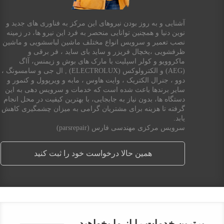
آشنایی و به روز بودن نیروهای این مرکز به فناوری های جدید و
نوین دنیا و همچنین توانایی منحصر به فرد این نیرو ها، در زمینه
نصب تعمیر و سرویس انواع مختلف ماشین لباسشویی و ماشین
ظرفشویی ،یخچال فریزر و ساید بای ساید ، فر برقی و
ماکروویو و کولر اسپلیت با مارک های بوش و زیمنس، آاگ
(AEG) و الکترولوکس (ELECTROLUX) , ال جی و سامسونگ ،
دوو ، جنرال الکتریک ، وایت هاوس ، مابه و ویرپوول و کنمور و
سایر برندها باعث شده است که خدمات و سرویس دهی به این
دستگاه ها، بدون نیاز به جابجایی، با بهترین کیفیت در محل انجام
گرفته تا هزینه برای مشتریان گرامی به میزان چشمگیری کاهش
یابد.
سرویس مرکزی مهندسی فارس (parsrepair)
همین حالا درخواست خود را ثبت کنید
برترین خدمات را از ما بخواهید