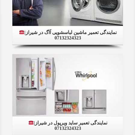
نمایندگی تعمیر ماشین لباسشویی آاگ در شیراز|
07132324323
Details
نمایندگی تعمیر ساید ویرپول در شیراز|
07132324323