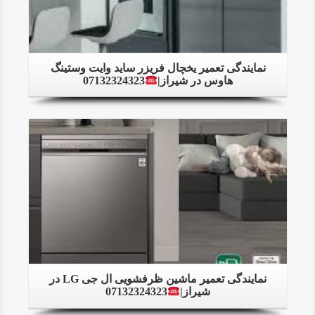
نمایندگی تعمیر یخچال فریزر ساید وایت وستینگ
هاوس در شیراز|
07132324323
Details
نمایندگی تعمیر ماشین ظرفشویی ال جی LG در
شیراز|
07132324323